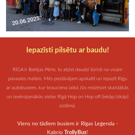
Iepazīsti pilsētu ar baudu!
RĪGA ir Baltijas Pērle, to atzīst daudzi tūristi no visām
pasaules malām. Mēs piedāvājam apskatīt un iepazīt Rīgu
ar autobusiem, kur brauciena laikā Jūs redzēsiet skaistākās
un ievērojamākās vietas Rīgā Hop on Hop off (iekāp/izkāp)
sistēmā.
Viens no tādiem busiem ir Rīgas Leģenda -
TrollyBus
Kabrio
!