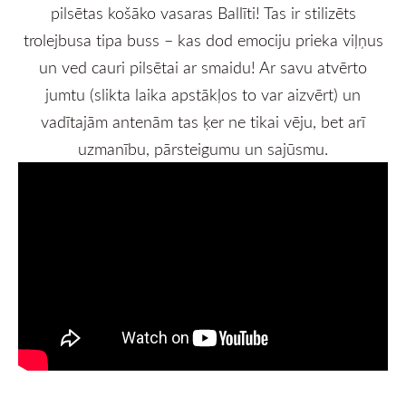
pilsētas košāko vasaras Ballīti! Tas ir stilizēts
trolejbusa tipa buss – kas dod emociju prieka viļņus
un ved cauri pilsētai ar smaidu! Ar savu atvērto
jumtu (slikta laika apstākļos to var aizvērt) un
vadītajām antenām tas ķer ne tikai vēju, bet arī
uzmanību, pārsteigumu un sajūsmu.