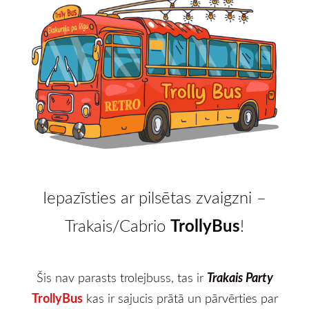
Iepazīsties ar pilsētas zvaigzni –
TrollyBus
Trakais/Cabrio
!
Trakais Party
Šis nav parasts trolejbuss, tas ir
TrollyBus
kas ir sajucis prātā un pārvērties par