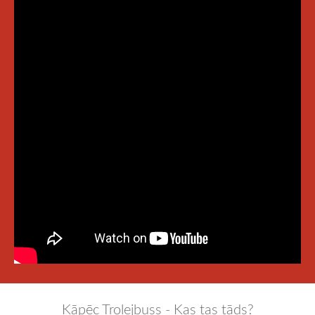
Kāpēc Trolejbuss - Kas tas tāds?