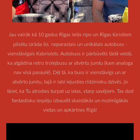
Jau vairāk kā 10 gadus Rīgas ielās ripo un Rīgas tūristiem
pilsētu izrāda šis neparastais un unikālais autobuss -
vienstāvīgais Kabriolets. Autobuss ir pārbūvēts tādā veidā,
ka atgādina retro trolejbusu ar atvērtu jumtu (kam analoga
nav visā pasaulē). Dēļ tā, ka buss ir vienstāvīgs un ar
atvērto jumtu, tajā ir labi iejusties rīdzinieku dzīvēs, jo
šķiet, ka Tu atrodies turpat uz ielas, starp savējiem. Tas dod
fantastisku iespēju izbaudīt skaistākās un nozīmīgākās
vietas un apkārtnes Rīgā!