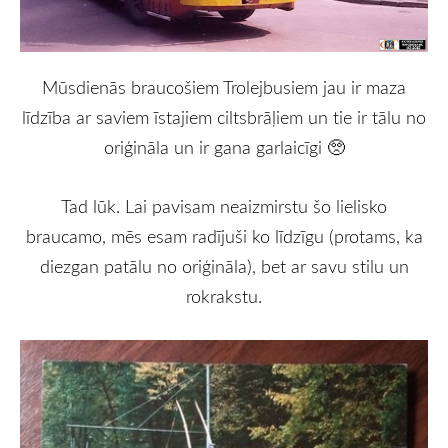
Mūsdienās braucošiem Trolejbusiem jau ir maza
līdzība ar saviem īstajiem ciltsbrāļiem un tie ir tālu no
oriģināla un ir gana garlaicīgi 🥺
Tad lūk. Lai pavisam neaizmirstu šo lielisko
braucamo, mēs esam radījuši ko līdzīgu (protams, ka
diezgan patālu no oriģināla), bet ar savu stilu un
rokrakstu.