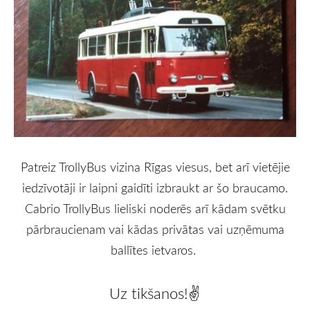
Patreiz TrollyBus vizina Rīgas viesus, bet arī vietējie
iedzīvotāji ir laipni gaidīti izbraukt ar šo braucamo.
Cabrio TrollyBus lieliski noderēs arī kādam svētku
pārbraucienam vai kādas privātas vai uzņēmuma
ballītes ietvaros.
Uz tikšanos!✌️