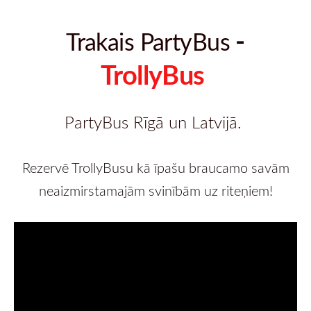
-
Trakais PartyBus
TrollyBus
PartyBus Rīgā un Latvijā.
Rezervē TrollyBusu kā īpašu braucamo savām
neaizmirstamajām svinībām uz riteņiem!