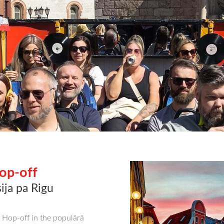
op-off
sija pa Rigu
Hop-off in the populārā