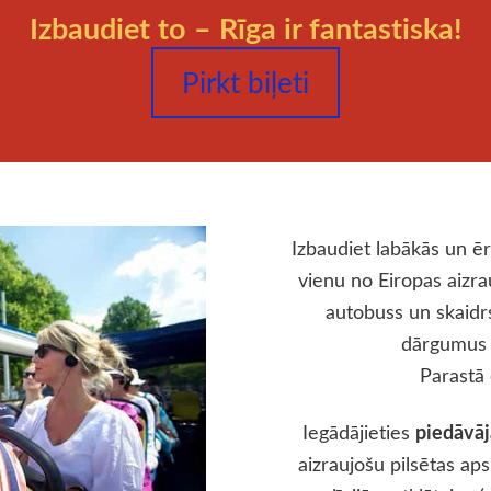
Izbaudiet to – Rīga ir fantastiska!
Pirkt biļeti
Izbaudiet labākās un ē
vienu no Eiropas aizra
autobuss un skaidr
dārgumus 
Parastā 
piedāv
Iegādājieties
aizraujošu pilsētas ap