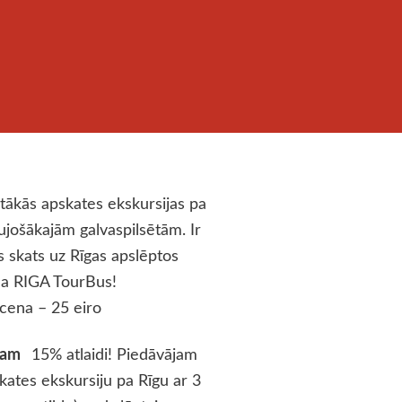
rtākās apskates ekskursijas pa
ujošākajām galvaspilsētām. Ir
s skats uz Rīgas apslēptos
a RIGA TourBus!
cena – 25 eiro
ājam
15% atlaidi!
Piedāvājam
skates ekskursiju pa Rīgu
ar 3