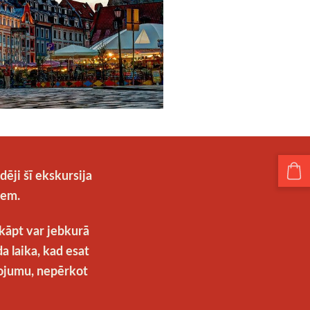
dēji šī ekskursija
iem.
zkāpt var jebkurā
a laika, kad esat
ļojumu, nepērkot