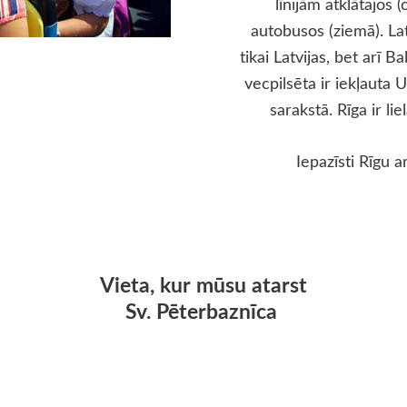
līnijām atklātajos 
autobusos (ziemā). Lat
tikai Latvijas, bet arī 
vecpilsēta ir iekļaut
sarakstā. Rīga ir liel
Iepazīsti Rīgu a
Vieta, kur mūsu atarst
Sv. Pēterbaznīca