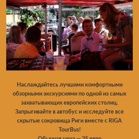
Наслаждайтесь лучшими комфортными
обзорными экскурсиями по одной из самых
захватывающих европейских столиц.
Запрыгивайте в автобус и исследуйте все
скрытые сокровища Риги вместе с RIGA
TourBus!
Обычная цена — 25 евро