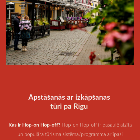
Apstāšanās ar izkāpšanas
tūri pa Rīgu
Kas ir Hop-on Hop-off?
Hop-on Hop-off ir pasaulē atzīta
un populāra tūrisma sistēma/programma ar īpaši