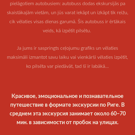
pielāgotiem autobusiem: autobuss dodas ekskursijās pa
skaistākajām vietām, un jūs varat iekāpt un izkāpt tik reižu,
cik vēlaties visas dienas garumā. Šis autobuss ir ērtākais
veids, kā izpētīt pilsētu.
Ja jums ir saspringts ceļojumu grafiks un vēlaties
maksimāli izmantot savu laiku vai vienkārši vēlaties izpētīt,
ko pilsēta var piedāvāt, tad šī ir labākā...
Красивое, эмоциональное и познавательное
путешествие в формате экскурсии по Риге. В
среднем эта экскурсия занимает около 60–70
мин. в зависимости от пробок на улицах.