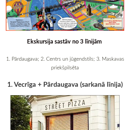
Ekskursija sastāv no 3 līnijām
1. Pārdaugava; 2. Centrs un jūgendstils; 3. Maskavas
priekšpilsēta
1. Vecrīga + Pārdaugava (sarkanā līnija)