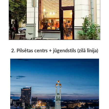
2. Pilsētas centrs + jūgendstils (zilā līnija)